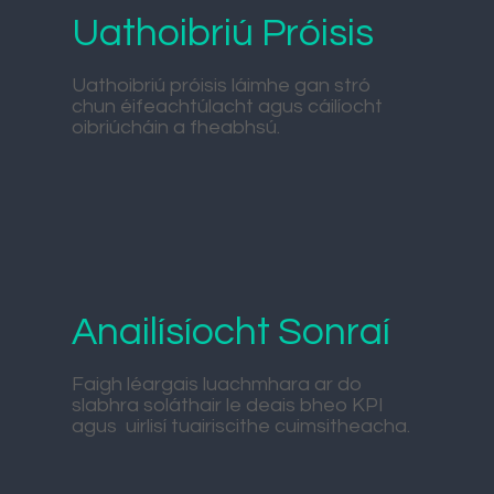
Uathoibriú Próisis
Uathoibriú próisis láimhe gan stró
chun éifeachtúlacht agus cáilíocht
oibriúcháin a fheabhsú.
Anailísíocht Sonraí
Faigh léargais luachmhara ar do
slabhra soláthair le deais bheo KPI
agus uirlisí tuairiscithe cuimsitheacha.