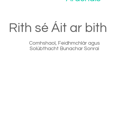
Rith sé Áit ar bith
Comhshaol, Feidhmchlár agus
Solúbthacht Bunachar Sonraí