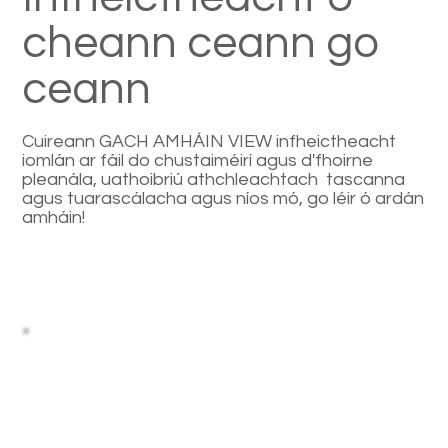
cheann ceann go
ceann
Cuireann GACH AMHÁIN VIEW infheictheacht
iomlán ar fáil do chustaiméirí agus d'fhoirne
pleanála, uathoibriú athchleachtach tascanna
agus tuarascálacha agus níos mó, go léir ó ardán
amháin!