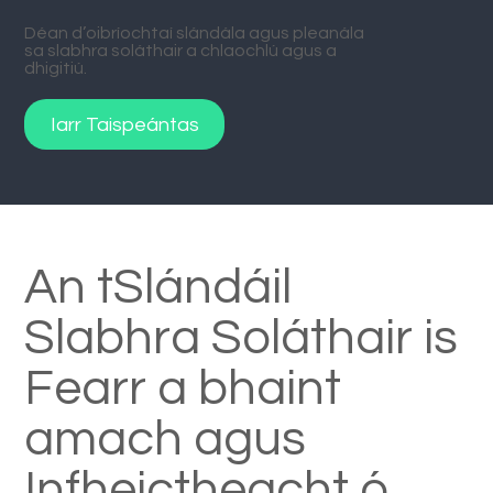
Déan d’oibríochtaí slándála agus pleanála
sa slabhra soláthair a chlaochlú agus a
dhigitiú.
Iarr Taispeántas
An tSlándáil
Slabhra Soláthair is
Fearr a bhaint
amach agus
Infheictheacht ó