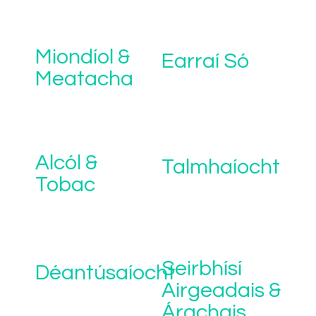
Miondíol &
Earraí Só
Meatacha
Alcól &
Talmhaíocht
Tobac
Seirbhísí
Déantúsaíocht
Airgeadais &
Árachais