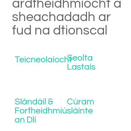
ardfheidhmíocht a
sheachadadh ar
fud na dtionscal
Seolta
Teicneolaíocht
Lastais
Slándáil &
Cúram
Forfheidhmiú
sláinte
an Dlí