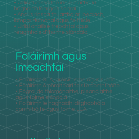
• Uirlisí tuairiscithe inoiriúnaithe le
haghaidh léargais sonraí
• Anailís riosca thuartha ar
bealach,
iompar tiománaí agus feithicle
• Uirlisí anailíse treochtaí agus
teagmhais d'fhoirne slándála
Foláirimh agus
Imeachtaí
• Foláirimh SLA, próisis, ama agus suímh
• Foláirimh ó bhraiteoirí feiste comhtháite
• Fógraí do thiománaithe, pleanálaithe
agus foirne slándála
• Foláirimh le haghaidh idirghabhála
comhtháite agus foirne LEA