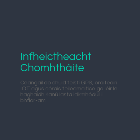
Infheictheacht
Chomhtháite
Ceangail do chuid feistí GPS, braiteoirí
IOT agus córais teileamaitice go léir le
haghaidh rianú lasta idirmhódúil i
bhfíor-am.