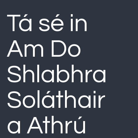
Tá sé in
Am Do
Shlabhra
Soláthair
a Athrú