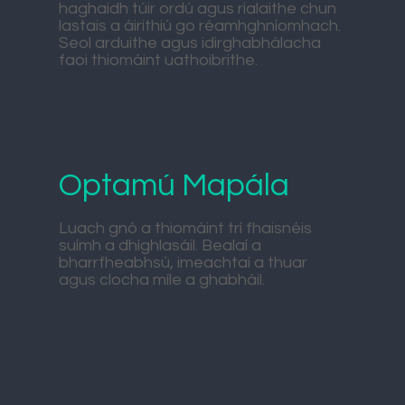
haghaidh túir ordú agus rialaithe chun
lastais a áirithiú go réamhghníomhach.
Seol arduithe agus idirghabhálacha
faoi thiomáint uathoibrithe.
Optamú Mapála
Luach gnó a thiomáint trí fhaisnéis
suímh a dhíghlasáil. Bealaí a
bharrfheabhsú, imeachtaí a thuar
agus clocha míle a ghabháil.