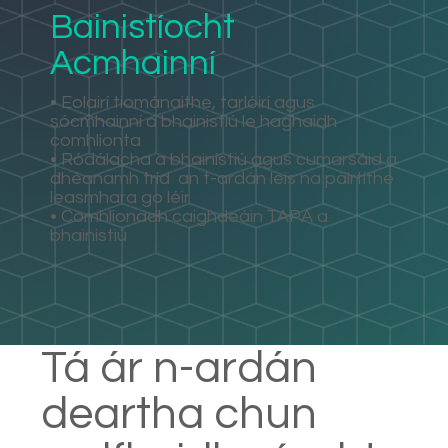
Bainistíocht
Acmhainní
• Eolairí tiománaithe, tarlóirí agus
sócmhainní a bhainistiú le haghaidh
comhlíonta
• Ródálacha a bhainistiú agus cumarsáid a
dhéanamh tríd
an t-ardán leis na páirtithe
leasmhara go léir
• Comhlíonadh caighdeáin TAPA a
bhainistiú
Tá ár n-ardán
deartha chun