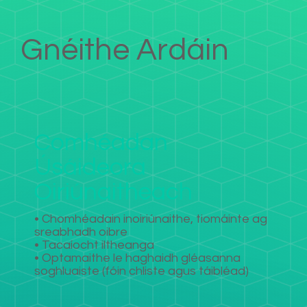
Gnéithe Ardáin
Comhéadan
Úsáideora
Oiriúnaitheach
• Chomhéadain inoiriúnaithe, tiomáinte ag
sreabhadh oibre
• Tacaíocht iltheanga
• Optamaithe le haghaidh gléasanna
soghluaiste (fóin chliste agus táibléad)