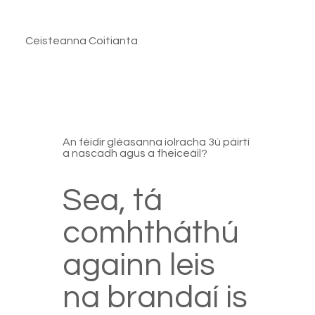
Ceisteanna Coitianta
An féidir gléasanna iolracha 3ú páirtí
a nascadh agus a fheiceáil?
Sea, tá
comhtháthú
againn leis
na brandaí is