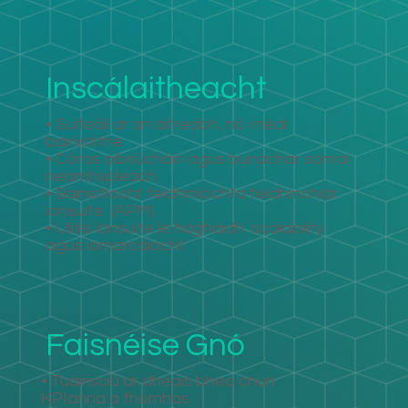
Inscálaitheacht
• Suiteáil ar an áitreabh, nó i néal
bainistithe
• Córas oibriúcháin agus bunachar sonraí
neamhspleách
• Bainistíocht feidhmíochta feidhmchlár
ionsuite
(APM)
• Uirlisí ionsuite le haghaidh
scalability
agus iomarcaíocht
Faisnéise Gnó
• Tuairisciú ar dheais bheo chun
KPIanna a thomhas