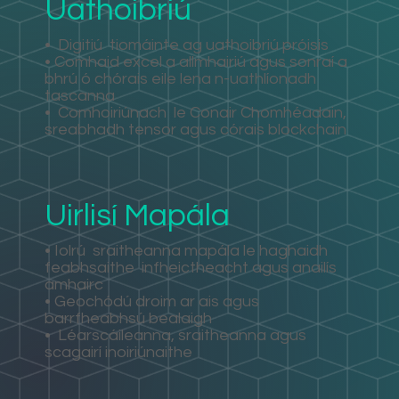
Uathoibriú
•
Digitiú
tiomáinte ag uathoibriú próisis
• Comhaid excel a allmhairiú agus sonraí a
bhrú ó chórais eile lena n-uathlíonadh
tascanna
•
Comhoiriúnach
le Conair Chomhéadain,
sreabhadh tensor agus córais blockchain
Uirlisí Mapála
• Iolrú
sraitheanna mapála le haghaidh
feabhsaithe
infheictheacht agus anailís
amhairc
• Geochódú droim ar ais agus
barrfheabhsú bealaigh
•
Léarscáileanna, sraitheanna agus
scagairí inoiriúnaithe