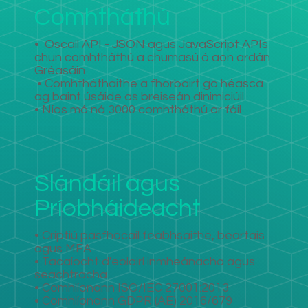
Comhtháthú
•
Oscail API - JSON agus JavaScript APIs
chun comhtháthú a chumasú ó aon ardán
Gréasáin
​
• Comhtháthaithe a fhorbairt go héasca
ag baint úsáide as breiseán dinimiciúil
• Níos mó ná 3000 comhtháthú ar fáil
Slándáil agus
Príobháideacht
• Criptiú pasfhocail feabhsaithe, beartais
agus MFA
• Tacaíocht d'eolairí inmheánacha agus
seachtracha
• Comhlíonann ISO/IEC 27001:2013
• Comhlíonann GDPR (AE) 2016/679