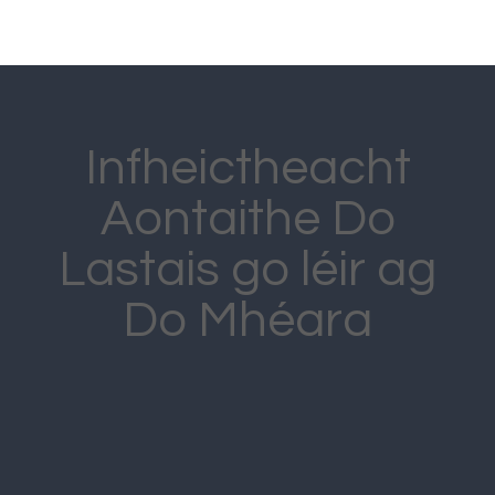
Infheictheacht
Aontaithe Do
Lastais go léir ag
Do Mhéara