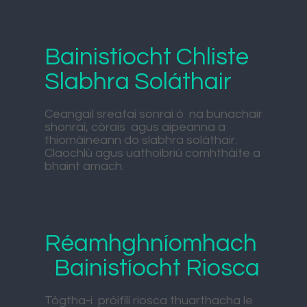
Bainistíocht Chliste
Slabhra Soláthair
Ceangail sreafaí sonraí ó na bunachair
shonraí, córais agus aipeanna a
thiomáineann do slabhra soláthair.
Claochlú agus uathoibriú comhtháite a
bhaint amach.
Réamhghníomhach
Bainistíocht Riosca
Tógtha-i próifílí riosca thuarthacha le