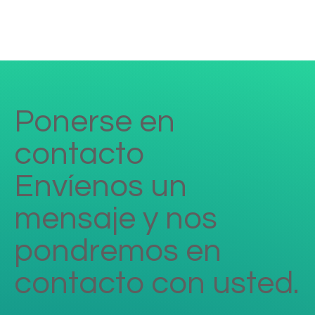
Ponerse en
contacto
Envíenos un
mensaje y nos
pondremos en
contacto con usted.