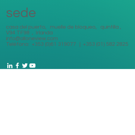
sede
casa del puerto,
muelle de bloqueo,
quintilla ,
V94 TF98
,
Irlanda
info@alloneview.com
Teléfono:
+353 (0)61 319077
|
+353 (01) 582 2825
Primer nombre
Apellido