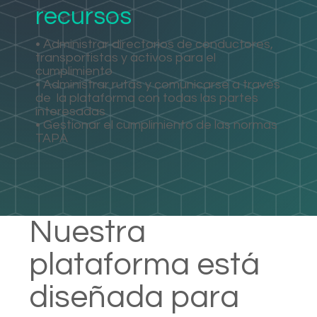
recursos
• Administrar directorios de conductores,
transportistas y activos para el
cumplimiento
• Administrar rutas y comunicarse a través
de
la plataforma con todas las partes
interesadas
• Gestionar el cumplimiento de las normas
TAPA
Nuestra
plataforma está
diseñada para