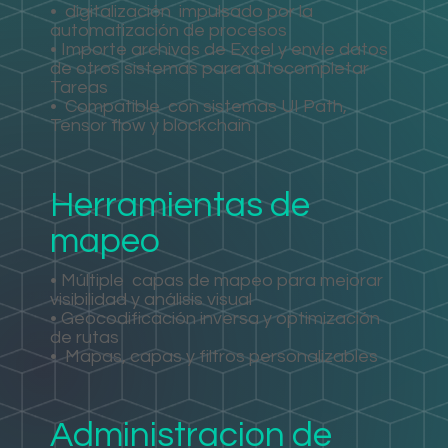
•
digitalización
impulsado por la
automatización de procesos
• Importe archivos de Excel y envíe datos
de otros sistemas para autocompletar
Tareas
•
Compatible
con sistemas UI Path,
Tensor flow y blockchain
Herramientas de
mapeo
• Múltiple
capas de mapeo para mejorar
visibilidad y análisis visual
• Geocodificación inversa y optimización
de rutas
•
Mapas, capas y filtros personalizables
Administracion de