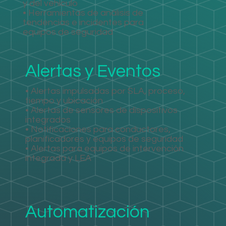
y del vehículo
• Herramientas de análisis de
tendencias e incidentes para
equipos de seguridad
Alertas y Eventos
• Alertas impulsadas por SLA, proceso,
tiempo y ubicación
• Alertas de sensores de dispositivos
integrados
• Notificaciones para conductores,
planificadores y equipos de seguridad
• Alertas para equipos de intervención
integrada y LEA
Automatización