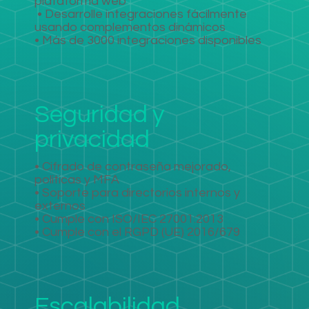
plataforma web
​
• Desarrolle integraciones fácilmente
usando complementos dinámicos
• Más de 3000 integraciones disponibles
Seguridad y
privacidad
• Cifrado de contraseña mejorado,
políticas y MFA
• Soporte para directorios internos y
externos
• Cumple con ISO/IEC 27001:2013
• Cumple con el RGPD (UE) 2016/679
Escalabilidad