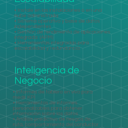
• Instale en las instalaciones o en una
nube administrada
• Sistema operativo y base de datos
independientes
• Gestión de rendimiento de aplicaciones
integrada
(APM)
• Herramientas integradas para
escalabilidad y redundancia
Inteligencia de
Negocio
• Informes de tablero en vivo para
medir KPI
• Herramientas de informes
personalizables para obtener
información sobre los datos
• Análisis predictivo de riesgos de
ruta, comportamiento del conductor