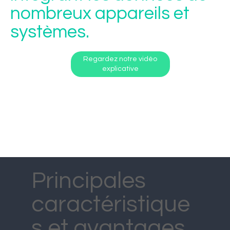
nombreux appareils et
systèmes.
Regardez notre vidéo
explicative
Principales
caractéristique
s et avantages