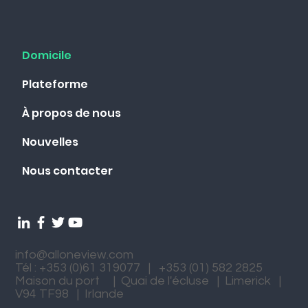
Domicile
Plateforme
À propos de nous
Nouvelles
Nous contacter
info@alloneview.com
Tél : +353 (0)61 319077 | +353 (01) 582 2825
Maison du port | Quai de l'écluse | Limerick |
V94 TF98 | Irlande