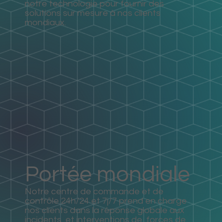
notre technologie pour fournir des
solutions sur mesure à nos clients
mondiaux.
Portée mondiale
Notre centre de commande et de
contrôle 24h/24 et 7j/7 prend en charge
nos clients dans la réponse globale aux
incidents et interventions de forces de