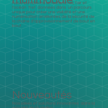
multimodale
Nous combinons la route, le rail, l'air et
l'océan fret données dans un parcours
unique pour créer une visibilité et une
numérisation améliorées de la sécurité de
la chaîne d'approvisionnement de bout en
bout.
Nouveautés
Nos idées et solutions innovantes dans la
sécurité de la chaîne