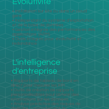
Évolutivité
• Installation sur site ou dans un cloud
géré
• Indépendant du système d'exploitation
et de la base de données
• Gestion intégrée des performances des
applications
(APM)
• Outils intégrés pour
évolutivité et
redondance
L'intelligence
d'entreprise
• Rapports de tableau de bord en
direct pour mesurer les KPI
• Outils de création de rapports
personnalisables pour obtenir des
informations sur les données
• Analyse prédictive des risques de
itinéraire, comportement du