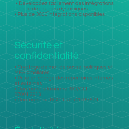
​
• Développez facilement des intégrations
à l'aide de plug-ins dynamiques
• Plus de 3000 intégrations disponibles
Sécurité et
confidentialité
• Cryptage de mot de passe, politiques et
MFA améliorés
• Prise en charge des répertoires internes
et externes
• Conforme à la norme ISO/CEI
27001:2013
• Conforme au RGPD (UE) 2016/679