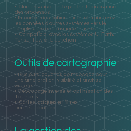
•
Numérisation
piloté par l'automatisation
des processus
• Importez des fichiers Excel et transférez
les données d'autres systèmes vers le
remplissage automatique
Tâches
•
Compatible
avec les systèmes UI Path,
Tensor flow et blockchain
Outils de cartographie
• Plusieurs
couches de mappage pour
une amélioration
visibilité et analyse
visuelle
• Géocodage inversé et optimisation des
itinéraires
•
Cartes, calques et filtres
personnalisables
La gestion des