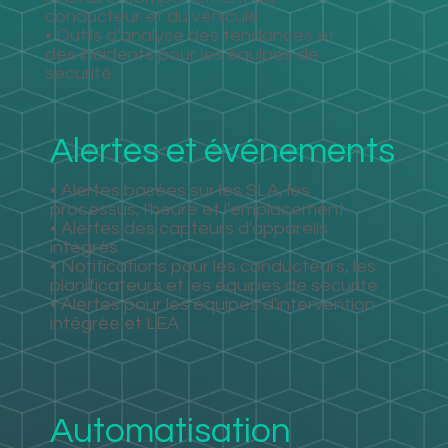
conducteur et du véhicule
• Outils d'analyse des tendances et
des incidents pour les équipes de
sécurité
Alertes et événements
• Alertes basées sur les SLA, les
processus, l'heure et l'emplacement
• Alertes des capteurs d'appareils
intégrés
• Notifications pour les conducteurs, les
planificateurs et les équipes de sécurité
• Alertes pour les équipes d'intervention
intégrée et LEA
Automatisation