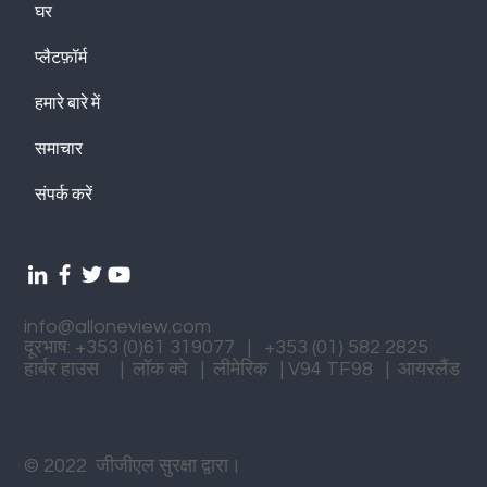
घर
प्लैटफ़ॉर्म
हमारे बारे में
समाचार
संपर्क करें
info@alloneview.com
दूरभाष: +353 (0)61 319077 | +353 (01) 582 2825
हार्बर हाउस | लॉक क्वे | लीमेरिक | V94 TF98 | आयरलैंड
© 2022 जीजीएल सुरक्षा द्वारा।