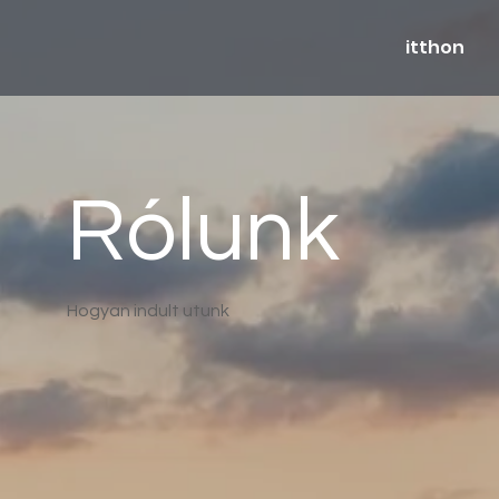
itthon
Rólunk
Hogyan indult utunk