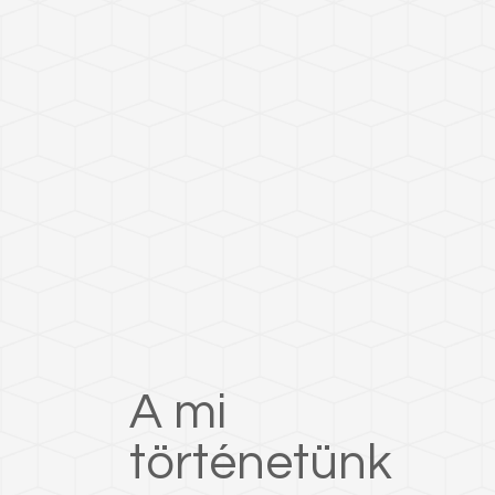
A mi
történetünk