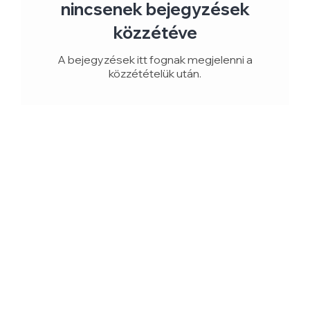
nincsenek bejegyzések
közzétéve
A bejegyzések itt fognak megjelenni a
közzétételük után.